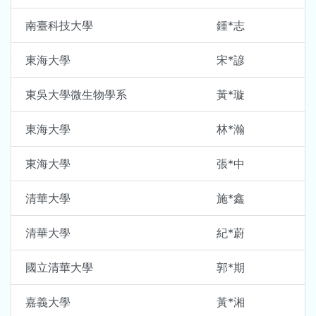
南臺科技大學
鍾*志
東海大學
宋*諺
東吳大學微生物學系
黃*璇
東海大學
林*瀚
東海大學
張*中
清華大學
施*鑫
清華大學
紀*蔚
國立清華大學
郭*期
嘉義大學
黃*湘