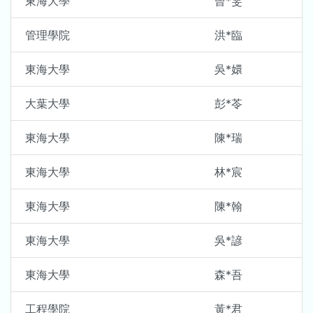
東海大學
曾*雯
管理學院
洪*臨
東海大學
吳*嬛
大葉大學
彭*苓
東海大學
陳*瑞
東海大學
林*宸
東海大學
陳*翰
東海大學
吳*諺
東海大學
森*吾
工程學院
黃*君