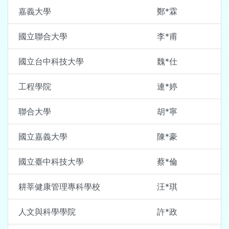
嘉義大學
鄭*霖
國立聯合大學
李*甫
國立台中科技大學
魏*仕
工程學院
連*婷
聯合大學
胡*寧
國立嘉義大學
陳*豪
國立臺中科技大學
蔡*倫
耕莘健康管理專科學校
汪*琪
人文與科學學院
許*政