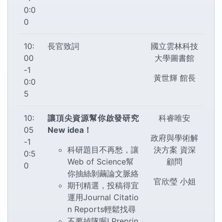
0:0
0
10:
長官致詞
國立雲林科技
00
大學圖書館
-1
黃世輝 館長
0:0
5
10:
讓頂尖資源幫你啟發研究
科睿唯安
05
New idea！
政府與學術解
-1
科研題目不再愁，讓
決方案 資深
0:5
Web of Science幫
顧問
0
你抽絲剝繭論文脈絡
官欣瑩 小姐
期刊精選，投稿得宜
運用Journal Citatio
n Reports輕鬆找尋
不要掉隊喔! Preprin