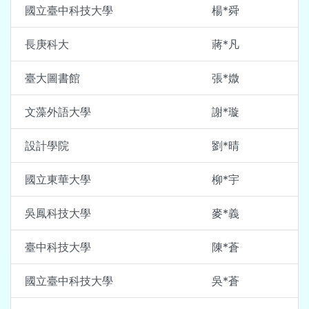
國立臺中科技大學
楊*舜
長庚科大
蔣*凡
臺大圖書館
張*媺
文藻外語大學
謝*璇
設計學院
劉*晴
國立東華大學
柳*宇
吳鳳科技大學
麥*義
臺中科技大學
陳*蒼
國立臺中科技大學
吳*蒼