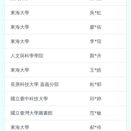
東海大學
吳*虹
東海大學
廖*佑
東海大學
李*瑄
人文與科學學院
顏*卉
東海大學
王*皓
長庚科技大學 嘉義分部
粘*郁
國立臺中科技大學
邱*婷
國立臺灣大學圖書館
范*敏
東海大學
郝*伶