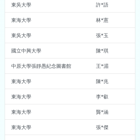
東吳大學
許*語
東海大學
林*憲
東吳大學
張*玉
國立中興大學
陳*琪
中原大學張靜愚紀念圖書館
王*湄
東海大學
陳*兆
東海大學
李*叡
東海大學
龔*涵
東海大學
張*傑