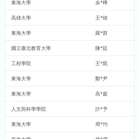
東海大學
余*樺
高雄大學
王*竣
東海大學
羅*群
國立臺北教育大學
陳*廷
工程學院
王*凱
東海大學
鄭*尹
東海大學
高*庭
人文與科學學院
許*予
東海大學
周*均