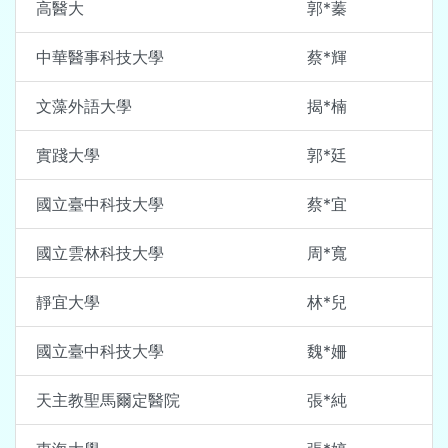
高醫大
郭*蓁
中華醫事科技大學
蔡*輝
文藻外語大學
揭*楠
實踐大學
郭*廷
國立臺中科技大學
蔡*宜
國立雲林科技大學
周*寬
靜宜大學
林*兒
國立臺中科技大學
魏*姍
天主教聖馬爾定醫院
張*純