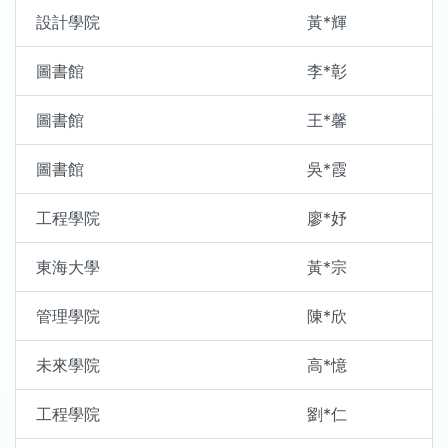
設計學院
黃*輝
圖書館
李*彰
圖書館
王*馨
圖書館
吳*霞
工程學院
廖*妤
東海大學
黃*宗
管理學院
陳*欣
未來學院
高*憶
工程學院
劉*仁