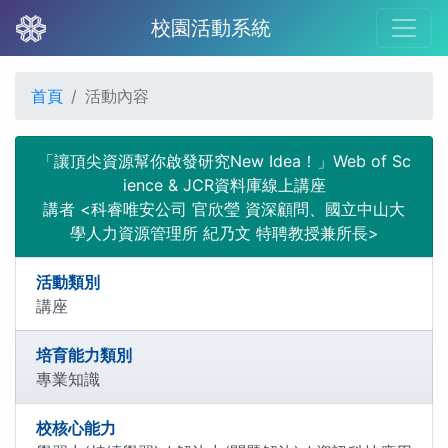
校園活動系統
首頁
活動內容
「讓頂尖資源幫你啟發研究New Idea！」Web of Sc
ience & JCR資料庫線上講座
講者 <科睿唯安公司 官欣瑩 資深顧問、國立中山大
學人力資源管理所 紀乃文 特聘教授兼所長>
活動類別
講座
培育能力類別
專業知識
校核心能力