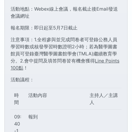
活動地點：Webex線上會議，報名截止後Email發送
會議網址
報名期限：即日起至5月7日截止
注意事項：1.全程參與並完成問卷者可登錄公務人員
學習時數或核發學習時數證明2小時；若為醫學圖書
館員可登錄臺灣醫學圖書館學會(TMLA)繼續教育學
分。2.會中提問及填答問卷皆有機會獲得
Line Points
100點
！
活動議程：
時
活動內容
主持人／主講
間
人
09:
報到
40
-1