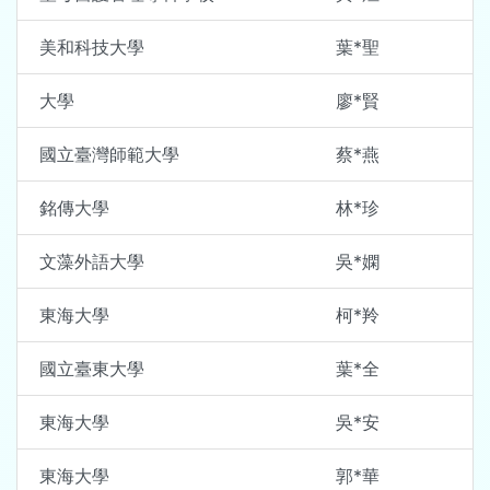
美和科技大學
葉*聖
大學
廖*賢
國立臺灣師範大學
蔡*燕
銘傳大學
林*珍
文藻外語大學
吳*嫻
東海大學
柯*羚
國立臺東大學
葉*全
東海大學
吳*安
東海大學
郭*華