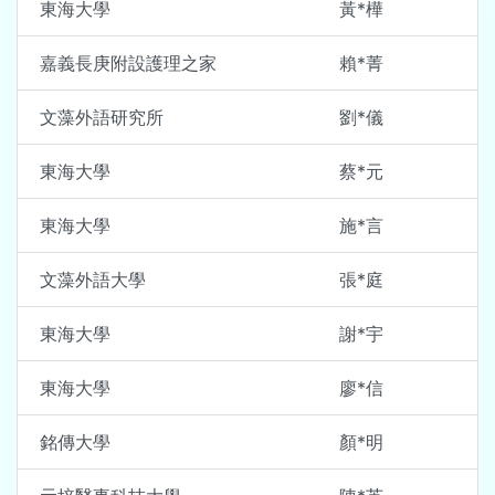
東海大學
黃*樺
嘉義長庚附設護理之家
賴*菁
文藻外語研究所
劉*儀
東海大學
蔡*元
東海大學
施*言
文藻外語大學
張*庭
東海大學
謝*宇
東海大學
廖*信
銘傳大學
顏*明