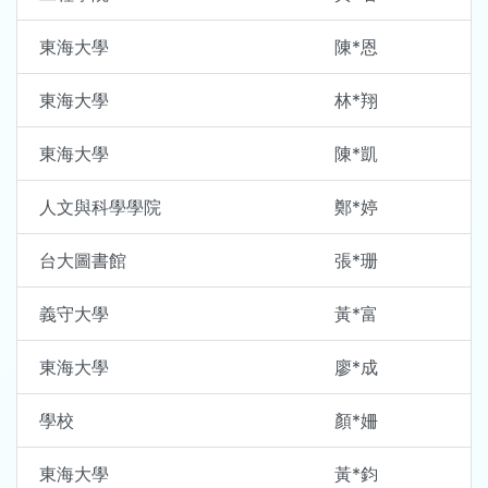
東海大學
陳*恩
東海大學
林*翔
東海大學
陳*凱
人文與科學學院
鄭*婷
台大圖書館
張*珊
義守大學
黃*富
東海大學
廖*成
學校
顏*姍
東海大學
黃*鈞