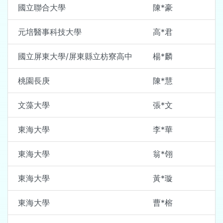
國立聯合大學
陳*豪
元培醫事科技大學
高*君
國立屏東大學/屏東縣立枋寮高中
楊*麟
桃園長庚
陳*慧
文藻大學
張*文
東海大學
李*華
東海大學
翁*翎
東海大學
黃*璇
東海大學
曹*榕