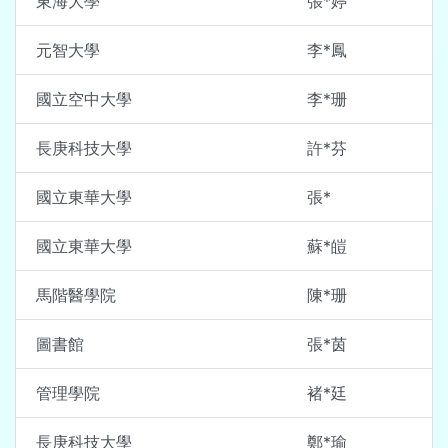
東海大學
張*婷
元智大學
李*鳳
國立空中大學
李*珊
長庚科技大學
許*芬
國立東華大學
張*
國立東華大學
蘇*皚
馬階醫學院
陳*珊
圖書館
張*茵
管理學院
褚*廷
長庚科技大學
鄭*瑜