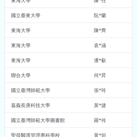
東海大學
陳*任
國立臺東大學
阮*蘭
東海大學
陳*齊
東海大學
袁*涵
東海大學
潘*叡
聯合大學
何*昇
國立臺灣師範大學
張*玲
嘉義長庚科技大學
黃*捷
國立臺灣師範大學圖書館
羅*伶
聖母醫護管理專科學校
黃*烜