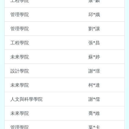
工程學院
康*麟
管理學院
邱*娥
管理學院
劉*讓
工程學院
張*昌
未來學院
蘇*婷
設計學院
謝*璟
未來學院
柯*達
人文與科學學院
謝*儒
未來學院
喬*維
管理學院
葉*卡