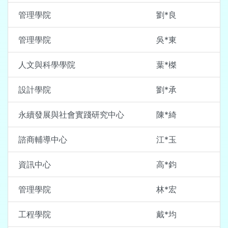
管理學院
劉*良
管理學院
吳*東
人文與科學學院
葉*榤
設計學院
劉*承
永續發展與社會實踐研究中心
陳*綺
諮商輔導中心
江*玉
資訊中心
高*鈞
管理學院
林*宏
工程學院
戴*均