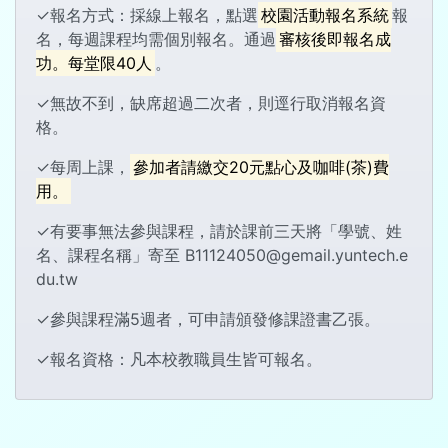
✓報名方式：採線上報名，點選
校園活動報名系統
報
名，每週課程均需個別報名。通過
審核後即報名成
功。每堂限40人
。
✓無故不到，缺席超過二次者，則逕行取消報名資
格。
✓每周上課，
參加者請繳交20元點心及咖啡(茶)費
用。
✓有要事無法參與課程，請於課前三天將「學號、姓
名、課程名稱」寄至 B11124050@gemail.yuntech.e
du.tw
✓參與課程滿5週者，可申請頒發修課證書乙張。
✓報名資格：凡本校教職員生皆可報名。