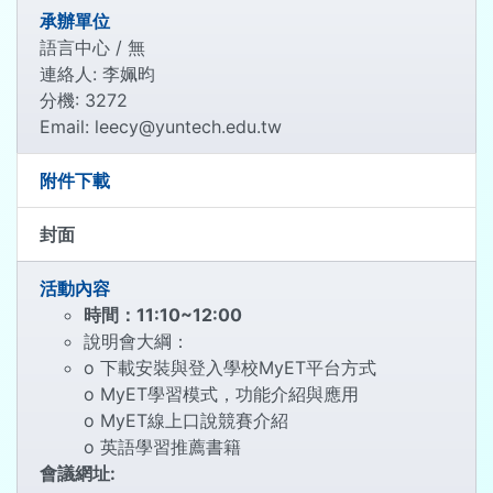
承辦單位
語言中心 / 無
連絡人: 李姵昀
分機: 3272
Email: leecy@yuntech.edu.tw
附件下載
封面
活動內容
時間：11:10~12:00
說明會大綱：
o 下載安裝與登入學校MyET平台方式
o MyET學習模式，功能介紹與應用
o MyET線上口說競賽介紹
o 英語學習推薦書籍
會議網址: