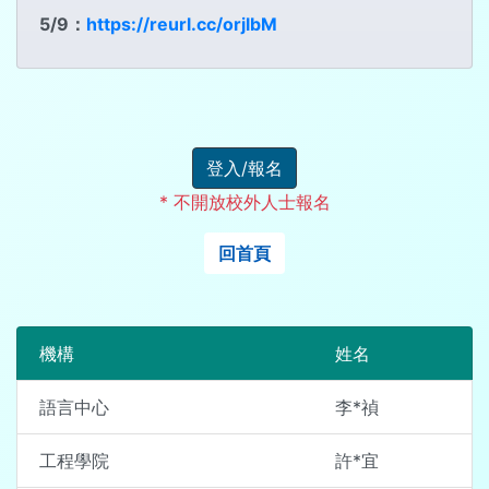
5/9：
https://reurl.cc/orjlbM
登入/報名
* 不開放校外人士報名
回首頁
機構
姓名
語言中心
李*禎
工程學院
許*宜