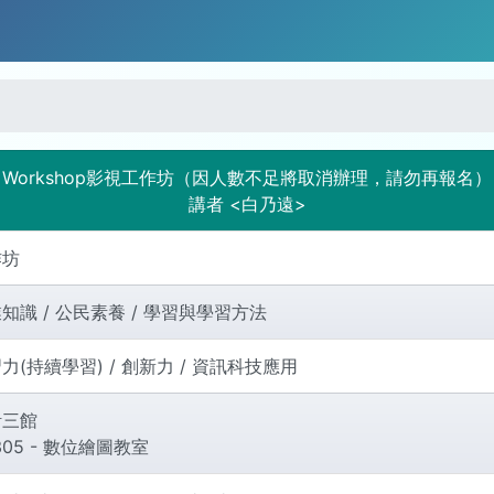
Workshop影視工作坊（因人數不足將取消辦理，請勿再報名）
講者 <白乃遠>
作坊
知識 / 公民素養 / 學習與學習方法
力(持續學習) / 創新力 / 資訊科技應用
計三館
305 - 數位繪圖教室