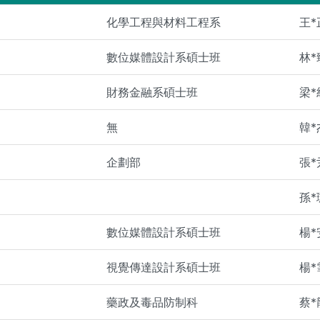
化學工程與材料工程系
王*
數位媒體設計系碩士班
林*
財務金融系碩士班
梁*
無
韓*
企劃部
張*
孫*
數位媒體設計系碩士班
楊*
視覺傳達設計系碩士班
楊*
藥政及毒品防制科
蔡*