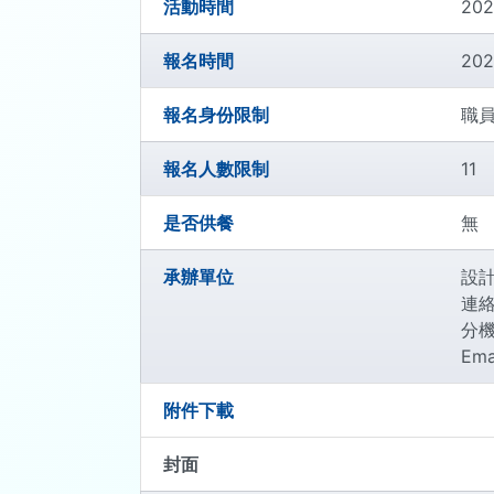
活動時間
202
報名時間
202
報名身份限制
職員
報名人數限制
11
是否供餐
無
承辦單位
設計
連絡
分機:
Ema
附件下載
封面