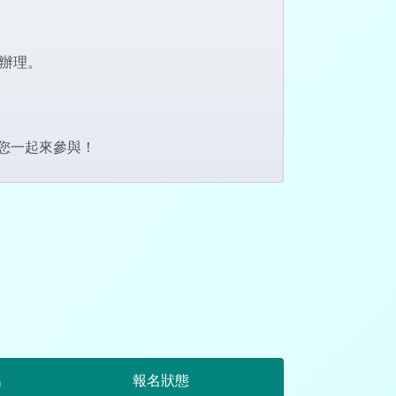
消辦理。
您一起來參與！
名
報名狀態