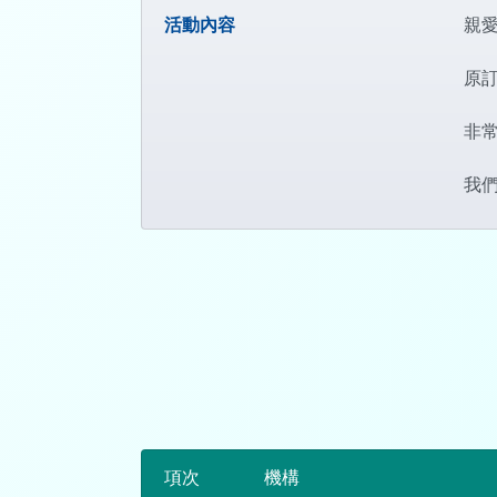
活動內容
親
原訂
非
我
項次
機構