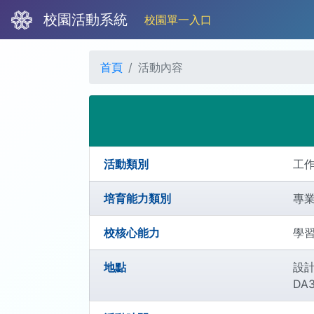
校園活動系統
校園單一入口
首頁
活動內容
活動類別
工
培育能力類別
專業
校核心能力
學習
地點
設
DA