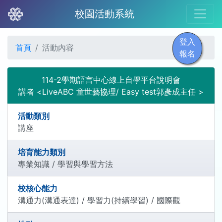
校園活動系統
登入
首頁
活動內容
報名
114-2學期語言中心線上自學平台說明會
講者 <LiveABC 童世藝協理/ Easy test郭彥成主任 >
活動類別
講座
培育能力類別
專業知識 / 學習與學習方法
校核心能力
溝通力(溝通表達) / 學習力(持續學習) / 國際觀