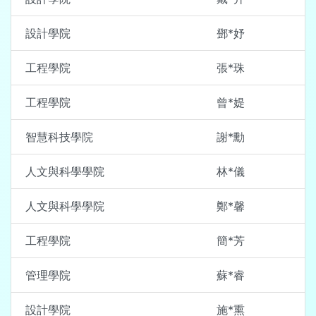
設計學院
鄧*妤
工程學院
張*珠
工程學院
曾*媞
智慧科技學院
謝*勳
人文與科學學院
林*儀
人文與科學學院
鄭*馨
工程學院
簡*芳
管理學院
蘇*睿
設計學院
施*熏