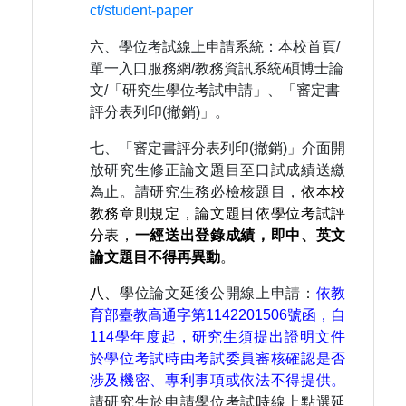
ct/student-paper
六、學位考試線上申請系統：本校首頁/
單一入口服務網/教務資訊系統/碩博士論
文/「研究生學位考試申請」、「審定書
評分表列印(撤銷)」。
七、「審定書評分表列印(撤銷)」介面開
放研究生修正論文題目至口試成績送繳
為止。請研究生務必檢核題目，
依本校
教務章則規定，論文題目依學位考試評
分表，
一經送出登錄成績，即中、英文
論文題目不得再異動
。
八、
學位論文延後公開線上申請：
依教
育部臺教高通字第1142201506號函，自
114學年度起，研究生須提出證明文件
於學位考試時由考試委員審核確認是否
涉及機密、專利事項或依法不得提供。
請研究生於申請學位考試時線上點選延