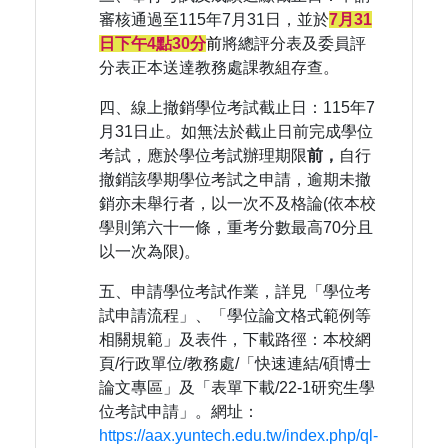
審核通過至115年7月31日，並於
7月31
日下午4點30分
前
將總評分表及委員評
分表正本送達教務處課教組存查。
四、線上撤銷學位考試截止日：115年7
月31日止。如無法於截止日前完成學位
考試，應於學位考試辦理期限
前，
自行
撤銷該學期學位考試之申請，逾期未撤
銷亦未舉行者，以一次不及格論(依本校
學則第六十一條，重考分數最高70分且
以一次為限)。
五、申請學位考試作業，詳見「學位考
試申請流程」、「學位論文格式範例等
相關規範」及表件，下載路徑：本校網
頁/行政單位/教務處/「快速連結/碩博士
論文專區」及「表單下載/22-1研究生學
位考試申請」。網址：
https://aax.yuntech.edu.tw/index.php/ql-