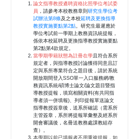
論文指導教授遴聘資格比照學位考試委
員
，請參考本校教務章則
研究生學位考
試辦法第8條
及之本校
延聘及更換指導
教授實施要點第2點
。研究生最遲應於
學位考試前一學期上教務資訊統提報，
係依本校延聘及更換指導教授實施要點
第2點第4款規定。
當學期學籍狀態為註冊在學
且符合系所
規定者，與指導教授討論獲得同意且訂
定與系所專業符合之題目後，請於系統
開放期間登入SSO單一入口服務網/教
務資訊系統/碩博士論文/論文題目暨指
導教授提報，填寫相關資料(有共同指
導者須一併填報)、列印提報單送論文
指導教授簽章後，送系所確認（需系所
主管簽章，系所將提報單彙整及經系所
開會審議後，名冊送教務處課教組存
查）。
本學期以前已填報者不用重複提報，如