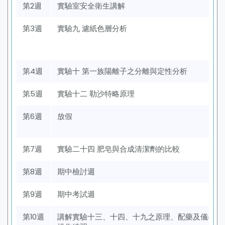
第2週
實驗室安全衛生講解
第3週
實驗九 濾紙色層分析
第4週
實驗十 第一族陽離子之分離與定性分析
第5週
實驗十二 勒沙特略原理
第6週
放假
第7週
實驗二十四 肥皂與合成清潔劑的比較
第8週
期中檢討週
第9週
期中考試週
第10週
講解實驗十三、十四、十九之原理、配藥及儀器