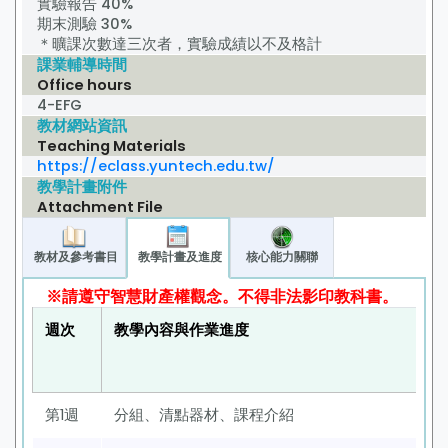
實驗報告 40%
期末測驗 30%
＊曠課次數達三次者，實驗成績以不及格計
課業輔導時間
Office hours
4-EFG
教材網站資訊
Teaching Materials
https://eclass.yuntech.edu.tw/
教學計畫附件
Attachment File
教材及參考書目
教學計畫及進度
核心能力關聯
※請遵守智慧財產權觀念。不得非法影印教科書。
週次
教學內容與作業進度
第1週
分組、清點器材、課程介紹