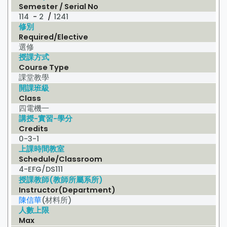
Semester / Serial No
114
-
2
/
1241
修別
Required/Elective
選修
授課方式
Course Type
課堂教學
開課班級
Class
四電機一
講授-實習-學分
Credits
0-3-1
上課時間教室
Schedule/Classroom
4-EFG/DS111
授課教師(教師所屬系所)
Instructor(Department)
陳信華
(材料所)
人數上限
Max