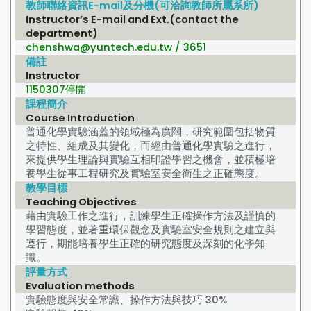
教師聯絡資訊E-mail及分機(可洽詢教師所屬系所)
Instructor’s E-mail and Ext.(contact the
department)
chenshwa@yuntech.edu.tw / 3651
備註
Instructor
1150307停開
課程簡介
Course Introduction
普通化學實驗涵蓋的領域極為廣闊，研究範圍包括物質
之特性、組成及其變化，而經由普通化學實驗之進行，
來提供學生理論與實驗互相印證學習之機會，並積極培
養學生從事工程研究及實驗室安全衛生之正確態度。
教學目標
Teaching Objectives
藉由實驗工作之進行，訓練學生正確操作方法及謹慎的
學習態度，並著重環保觀念及實驗室安全規則之建立與
遵行，期能培養學生正確的研究態度及深刻的化學知
識。
評量方式
Evaluation methods
實驗態度與安全常識、操作方法與技巧 30%