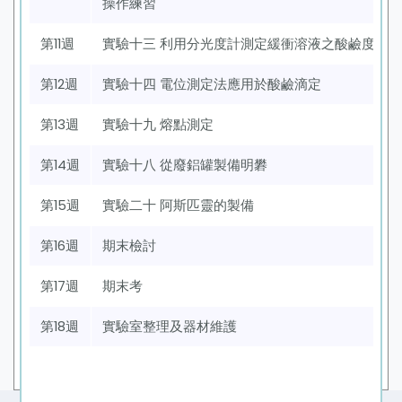
操作練習
第11週
實驗十三 利用分光度計測定緩衝溶液之酸鹼度
第12週
實驗十四 電位測定法應用於酸鹼滴定
第13週
實驗十九 熔點測定
第14週
實驗十八 從廢鋁罐製備明礬
第15週
實驗二十 阿斯匹靈的製備
第16週
期末檢討
第17週
期末考
第18週
實驗室整理及器材維護