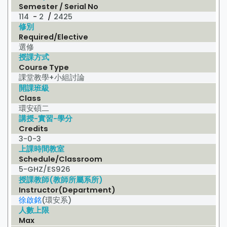
Semester / Serial No
114
-
2
/
2425
修別
Required/Elective
選修
授課方式
Course Type
課堂教學+小組討論
開課班級
Class
環安碩二
講授-實習-學分
Credits
3-0-3
上課時間教室
Schedule/Classroom
5-GHZ/ES926
授課教師(教師所屬系所)
Instructor(Department)
徐啟銘
(環安系)
人數上限
Max