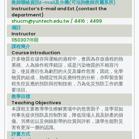
教師聯絡資訊E-mail及分機(可洽詢教師所屬系所)
Instructor’s E-mail and Ext.(contact the
department)
shucm@yuntech.edu.tw / 4416；4499
備註
Instructor
1150307停開
課程簡介
Course Introduction
許多物質在儲存與運輸的過程中，會因為存放過程的熱
累積、人為操作程序錯誤，或是污染物質的不相容污
染，使反應衍生為劇烈的火災及爆炸危害，因此，化學
物質的組成，熱穩定性與反應特性的分析，亦即製造製
程失控反應的預防與控制技術，乃為化災預防工作的重
要項目。
教學目標
Teaching Objectives
本課程主要教導學生瞭解實場中的危害因子，並學習如
何事先提供預防及控制對策，降低現場人員及財產的損
傷。另將佐以災例錄影帶的欣賞與評析，讓學生能對災
害有更深一層的認識。
評量方式