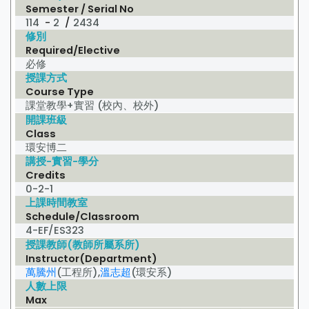
Semester / Serial No
114
-
2
/
2434
修別
Required/Elective
必修
授課方式
Course Type
課堂教學+實習 (校內、校外)
開課班級
Class
環安博二
講授-實習-學分
Credits
0-2-1
上課時間教室
Schedule/Classroom
4-EF/ES323
授課教師(教師所屬系所)
Instructor(Department)
萬騰州
(工程所),
溫志超
(環安系)
人數上限
Max