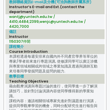
教師聯絡資訊E-mail及分機(可洽詢教師所屬系所)
Instructor’s E-mail and Ext.(contact the
department)
wantj@yuntech.edu.tw /
4410;4484;2399,wenjc@yuntech.edu.tw /
4420,7000
備註
Instructor
1150307停開
課程簡介
Course Introduction
本課程透過每週安排來自國內外不同產官學界等單位的
專家/學者前來進行專題演講, 使修課同學可以廣泛涉獵
與專業領域相關或跨領域之專業知識及透過與講師互動
來培養同學發掘問題及提問的能力.
教學目標
Teaching Objectives
藉由觀摩演講與專題討論的進行，使同學進一步了解演
講技巧，並針對討論演講內容使同學獲得新的學業知
識。
課程內容：邀請相關領域專家先進針對議題進行演講，
提供同學觀摩學習的機會，同時分配研究生進行報告與