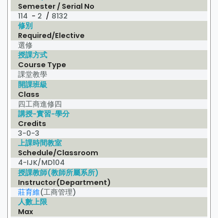
Semester / Serial No
114
-
2
/
8132
修別
Required/Elective
選修
授課方式
Course Type
課堂教學
開課班級
Class
四工商進修四
講授-實習-學分
Credits
3-0-3
上課時間教室
Schedule/Classroom
4-IJK/MD104
授課教師(教師所屬系所)
Instructor(Department)
莊育維
(工商管理)
人數上限
Max