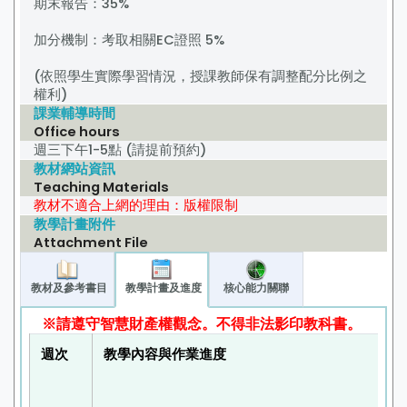
期末報告：35%
加分機制：考取相關EC證照 5%
(依照學生實際學習情況，授課教師保有調整配分比例之
權利)
課業輔導時間
Office hours
週三下午1-5點 (請提前預約)
教材網站資訊
Teaching Materials
教材不適合上網的理由：版權限制
教學計畫附件
Attachment File
教材及參考書目
教學計畫及進度
核心能力關聯
※請遵守智慧財產權觀念。不得非法影印教科書。
週次
教學內容與作業進度