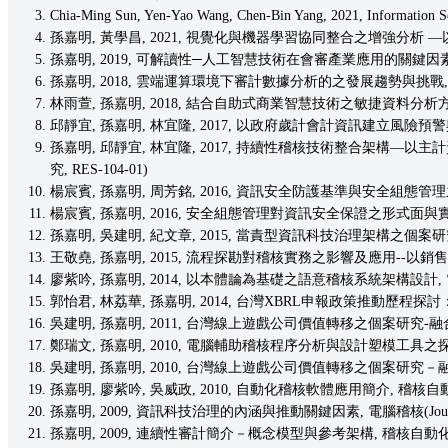
Chia-Ming Sun, Yen-Yao Wang, Chen-Bin Yang, 2021, Information Secu
孫嘉明, 黃學昌, 2021, 視覺化與機器學習協同整合之增強分析 —以風險視覺
孫嘉明, 2019, 可解讀性─人工智慧技術在會審產業應用的關鍵因素？, 月
孫嘉明, 2018, 雲端運算環境下審計數據分析的之發展趨勢與挑戰, 月旦會計實務
林雨萱, 孫嘉明, 2018, 結合自助式商業智慧技術之敏捷資料分析方法－以公部
邱靜宜, 孫嘉明, 林宜隆, 2017, 以政府歲計會計資訊建立風險預警與持續風
孫嘉明, 邱靜宜, 林宜隆, 2017, 持續性稽核技術整合架構—以主計資訊系統為例, 電
究, RES-104-01)
楊宸賓, 孫嘉明, 周芳銘, 2016, 資訊安全防護基準與安全組態管理之結合應用, 電腦稽核 (J
楊宸賓, 孫嘉明, 2016, 安全組態管理對資訊安全保證之形式面與實質面的影
孫嘉明, 吳建明, 紀文章, 2015, 當責型資訊科技治理架構之個案研究, 商管科技季刊,
王敬堯, 孫嘉明, 2015, 流程探勘對稽核實務之影響及應用--以銷售流程為例, 
廖紫吟, 孫嘉明, 2014, 以本體論為基礎之語意稽核系統架構設計, 電腦稽核(Journal of
郭怡君, 林荔華, 孫嘉明, 2014, 台灣XBRL申報政策推動歷程探討：制度理論
吳建明, 孫嘉明, 2011, 台灣線上遊戲公司價值轉移之個案研究-融合內部能力與
鄭瑞文, 孫嘉明, 2010, 電腦輔助稽核程序分析與設計塑模工具之探討, 電腦稽核(Journ
吳建明, 孫嘉明, 2010, 台灣線上遊戲公司價值轉移之個案研究－融
孫嘉明, 廖紫吟, 吳威政, 2010, 自動化稽核軟體應用簡介, 稽核自動化(Communica
孫嘉明, 2009, 資訊科技治理的內涵與推動關鍵因素, 電腦稽核(Journal of Informa
孫嘉明, 2009, 連續性審計簡介－概念模型與參考架構, 稽核自動化(Communication 