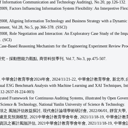
tion Communication and Technology Auditing), No.20, pp.126-132.
 Factors Influencing Information System Flexibility: An Interpretive Flexibi
8, Aligning Information Technology and Business Strategy with a Dynamic Ca
ement, Vol.28, No.5, pp.366-378. (SSCI)
08, Role Negotiation and Interaction: An Exploratory Case Study of the Im
. (SCI)
ase-Based Reasoning Mechanism for the Engineering Experiment Review Proce
能力觀點, 商管科技季刊, Vol.7, No.3, pp.475-507.
會計教育學會2024年會, 2024/11/21-22, 中華會計教育學會, 新北巿,台北大
isual ESG Benchmark Analysis with Machine Learning and XAI Techniques, Inte
 112-2637-H-224-003)
rated Framework for Continuous Auditing Systems, illustrated by Open Governm
 Science & Technology, National Yunlin University of Science & Technology.
之 風險評估效益探討, 現代會計論壇學術研討會, 2022/06/01, 靜宜大學,
意見預測模型, 2021中華會計教育學會年會, 2021/11/18-19, 中華會
訊之審計風險評估, 2021中華會計教育學會年會, 2021/11/18-19, 