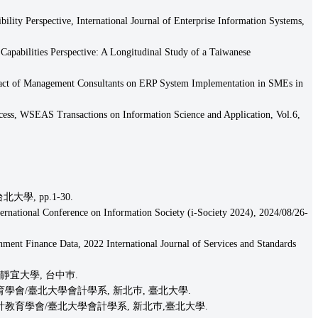
lity Perspective, International Journal of Enterprise Information Systems,
pabilities Perspective: A Longitudinal Study of a Taiwanese
pact of Management Consultants on ERP System Implementation in SMEs in
ss, WSEAS Transactions on Information Science and Application, Vol.6,
學, pp.1-30.
rnational Conference on Information Society (i-Society 2024), 2024/08/26-
ent Finance Data, 2022 International Journal of Services and Standards
 靜宜大學, 台中巿.
計教育學會/臺北大學會計學系, 新北巿, 臺北大學.
中華會計教育學會/臺北大學會計學系, 新北巿,臺北大學.