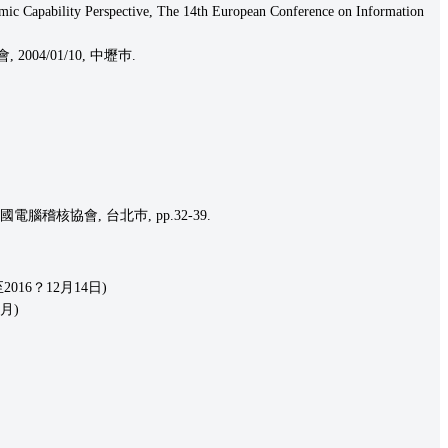
ic Capability Perspective, The 14th European Conference on Information
4/01/10, 中壢巿.
核協會, 台北巿, pp.32-39.
016？12月14日)
月)