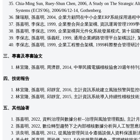
Chia-Ming Sun, Ruey-Shun Chen, 2006, A Study on The Strategic Ali
Systems (ECIS'06), 2006/06/12-14, Gothenberg.
陳瑞順, 孫嘉明, 2004, 企業方顧問在中小企業ERP系統採用過程中
孫嘉明, 李保志, 1999, 企業整合與企業架構, 資訊運籌管理199
孫嘉明, 李保志, 1999, 企業架構與元件化系統發展模式, 第十
李保志, 孫嘉明, 張義旺, 1999, 通用企業網路管理平台架構設計
李保志, 孫嘉明, 1999, 企業工程整合架構, 1999科際整合管理研討
三、專書及專書論文
林宜隆, 孫嘉明, 周濟群, 2014, 中華民國電腦稽核協會20週年
四、技術報告
林宜隆, 孫嘉明, 邱靜宜, 2016, 主計資訊系統建立風險預警與監控機制之
林宜隆, 孫嘉明, 邱靜宜, 2015, 主計資訊系統導入持續性稽核技術之研究
五、其他論著
孫嘉明, 2022, 資料治理與數據分析--治理與風險管理觀點, 主計月刊, No.
孫嘉明, 2022, 數位轉型趨勢下之內部稽核數據分析與人工智慧應用－20
洪良明, 孫嘉明, 2012, 從風險管理與法令遵循談個人資料保護新法之因應策略
黃士銘, 孫嘉明, 周玲儀, 2011, E化的挑戰與機會－電腦稽核技術之提升, 