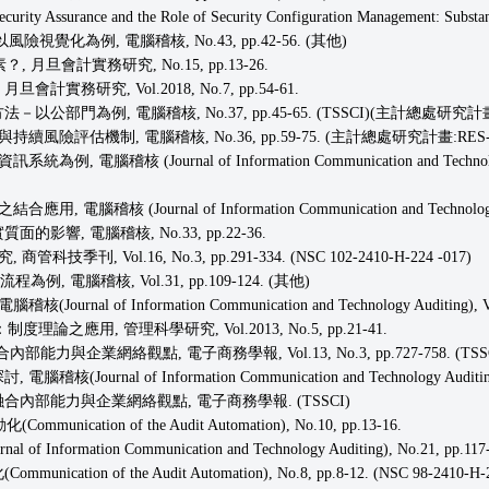
rity Assurance and the Role of Security Configuration Management: Substant
化為例, 電腦稽核, No.43, pp.42-56. (其他)
旦會計實務研究, No.15, pp.13-26.
研究, Vol.2018, No.7, pp.54-61.
門為例, 電腦稽核, No.37, pp.45-65. (TSSCI)(主計總處研究計畫:R
險評估機制, 電腦稽核, No.36, pp.59-75. (主計總處研究計畫:RES-10
腦稽核 (Journal of Information Communication and Techno
ournal of Information Communication and Technology Audit
響, 電腦稽核, No.33, pp.22-36.
 Vol.16, No.3, pp.291-334. (NSC 102-2410-H-224 -017)
電腦稽核, Vol.31, pp.109-124. (其他)
 Information Communication and Technology Auditing), Vol.20
之應用, 管理科學研究, Vol.2013, No.5, pp.21-41.
企業網絡觀點, 電子商務學報, Vol.13, No.3, pp.727-758. (TSSC
al of Information Communication and Technology Auditin
合內部能力與企業網絡觀點, 電子商務學報. (TSSCI)
tion of the Audit Automation), No.10, pp.13-16.
tion Communication and Technology Auditing), No.21, pp.117-
of the Audit Automation), No.8, pp.8-12. (NSC 98-2410-H-22