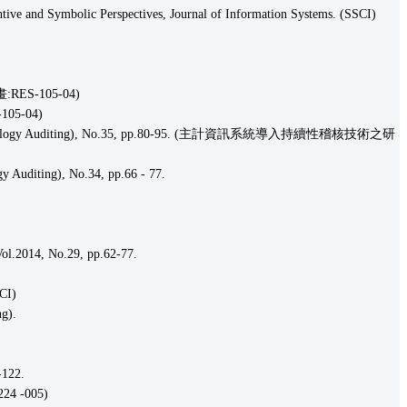
ive and Symbolic Perspectives, Journal of Information Systems. (SSCI)
ES-105-04)
5-04)
logy Auditing), No.35, pp.80-95. (主計資訊系統導入持續性稽核技術之研
ing), No.34, pp.66 - 77.
14, No.29, pp.62-77.
I)
g).
122.
4 -005)