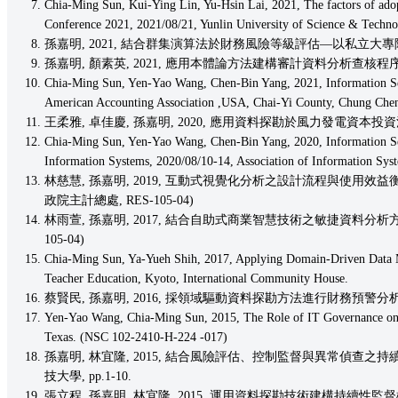
Chia-Ming Sun, Kui-Ying Lin, Yu-Hsin Lai, 2021, The factors of adop
Conference 2021, 2021/08/21, Yunlin University of Science & Techn
孫嘉明, 2021, 結合群集演算法於財務風險等級評估—以私立大專院校
孫嘉明, 顏素英, 2021, 應用本體論方法建構審計資料分析查核程序－以
Chia-Ming Sun, Yen-Yao Wang, Chen-Bin Yang, 2021, Information Secu
American Accounting Association ,USA, Chai-Yi County, Chung Chen
王柔雅, 卓佳慶, 孫嘉明, 2020, 應用資料探勘於風力發電資本投資決策,
Chia-Ming Sun, Yen-Yao Wang, Chen-Bin Yang, 2020, Information Sec
Information Systems, 2020/08/10-14, Association of Information Syste
林慈慧, 孫嘉明, 2019, 互動式視覺化分析之設計流程與使用效益衡
政院主計總處, RES-105-04)
林雨萱, 孫嘉明, 2017, 結合自助式商業智慧技術之敏捷資料分析方
105-04)
Chia-Ming Sun, Ya-Yueh Shih, 2017, Applying Domain-Driven Data Mi
Teacher Education, Kyoto, International Community House.
蔡賢民, 孫嘉明, 2016, 採領域驅動資料探勘方法進行財務預警分析, 2
Yen-Yao Wang, Chia-Ming Sun, 2015, The Role of IT Governance on O
Texas. (NSC 102-2410-H-224 -017)
孫嘉明, 林宜隆, 2015, 結合風險評估、控制監督與異常偵查之持續性
技大學, pp.1-10.
張立程, 孫嘉明, 林宜隆, 2015, 運用資料探勘技術建構持續性監督機