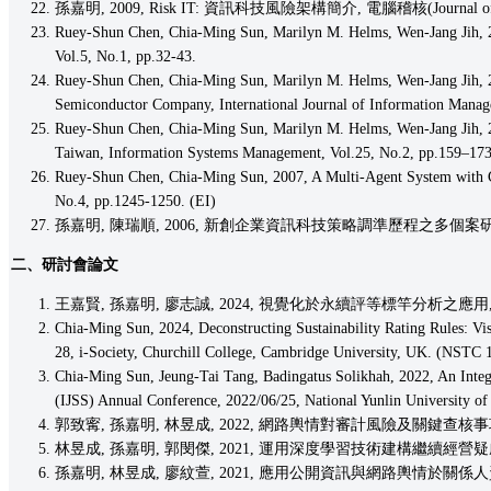
孫嘉明, 2009, Risk IT: 資訊科技風險架構簡介, 電腦稽核(Journal of Informa
Ruey-Shun Chen, Chia-Ming Sun, Marilyn M. Helms, Wen-Jang Jih, 2009,
Vol.5, No.1, pp.32-43.
Ruey-Shun Chen, Chia-Ming Sun, Marilyn M. Helms, Wen-Jang Jih, 200
Semiconductor Company, International Journal of Information Manag
Ruey-Shun Chen, Chia-Ming Sun, Marilyn M. Helms, Wen-Jang Jih, 20
Taiwan, Information Systems Management, Vol.25, No.2, pp.159–173
Ruey-Shun Chen, Chia-Ming Sun, 2007, A Multi-Agent System with C
No.4, pp.1245-1250. (EI)
孫嘉明, 陳瑞順, 2006, 新創企業資訊科技策略調準歷程之多個案研究－採動態
二、研討會論文
王嘉賢, 孫嘉明, 廖志誠, 2024, 視覺化於永續評等標竿分析之應用, 中華
Chia-Ming Sun, 2024, Deconstructing Sustainability Rating Rules: V
28, i-Society, Churchill College, Cambridge University, UK. (NSTC
Chia-Ming Sun, Jeung-Tai Tang, Badingatus Solikhah, 2022, An Integ
(IJSS) Annual Conference, 2022/06/25, National Yunlin University of
郭致寗, 孫嘉明, 林昱成, 2022, 網路輿情對審計風險及關鍵查核事項
林昱成, 孫嘉明, 郭閔傑, 2021, 運用深度學習技術建構繼續經營疑慮
孫嘉明, 林昱成, 廖紋萱, 2021, 應用公開資訊與網路輿情於關係人資