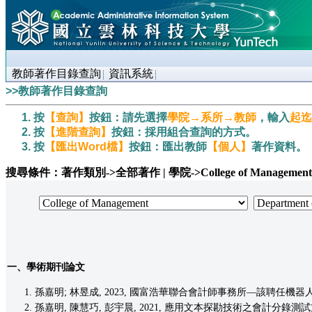
教師著作目錄查詢
資訊系統
>>教師著作目錄查詢
按
【查詢】
按鈕：請先選擇
學院→系所→教師
，輸入
起迄
按
【進階查詢】
按鈕：採用組合查詢的方式。
按
【匯出Word檔】
按鈕：匯出教師
【個人】
著作資料。
搜尋條件：著作類別->全部著作 | 學院->College of Management | 系所
一、學術期刊論文
孫嘉明; 林昱成, 2023, 國富浩華聯合會計師事務所—該聘任機器人工讀生嗎?, 資訊
孫嘉明, 陳慧巧, 彭宇晨, 2021, 應用文本探勘技術之會計分錄測試方法, 當代會計