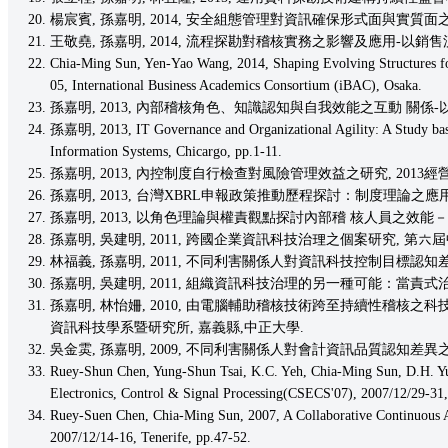
楊宸賓, 孫嘉明, 2014, 安全組態管理對資訊確保形式面與實質面之中介影響
王敬堯, 孫嘉明, 2014, 流程探勘對稽核實務之影響及應用-以銷售流程為
Chia-Ming Sun, Yen-Yao Wang, 2014, Shaping Evolving Structures fo
05, International Business Academics Consortium (iBAC), Osaka.
孫嘉明, 2013, 內部稽核角色、知識認知與自我效能之互動 關係-以導入
孫嘉明, 2013, IT Governance and Organizational Agility: A Study base
Information Systems, Chicargo, pp.1-11.
孫嘉明, 2013, 內控制度自行檢查對風險管理效益之研究, 2013
孫嘉明, 2013, 台灣XBRL申報政策推動歷程探討：制度理論之應用, 
孫嘉明, 2013, 以角色理論與權責觀點探討內部稽 核人員之效能－以集
孫嘉明, 吳建明, 2011, 跨國企業資訊科技治理之個案研究, 第六屆
林福義, 孫嘉明, 2011, 不同利害關係人對資訊科技控制目標認知差異之
孫嘉明, 吳建明, 2011, 組織資訊科技治理的另一種可能：當責式治
孫嘉明, 林怡姍, 2010, 由電腦輔助稽核技術跨至持續性稽核之科技調適歷程－採組織慣例觀點
資訊科技學系暨研究所, 嘉義縣,中正大學.
吳金雵, 孫嘉明, 2009, 不同利害關係人對會計資訊品質認知差異之研究,
Ruey-Shun Chen, Yung-Shun Tsai, K.C. Yeh, Chia-Ming Sun, D.H. Yu
Electronics, Control & Signal Processing(CSECS'07), 2007/12/29-31,
Ruey-Suen Chen, Chia-Ming Sun, 2007, A Collaborative Continuous 
2007/12/14-16, Tenerife, pp.47-52.