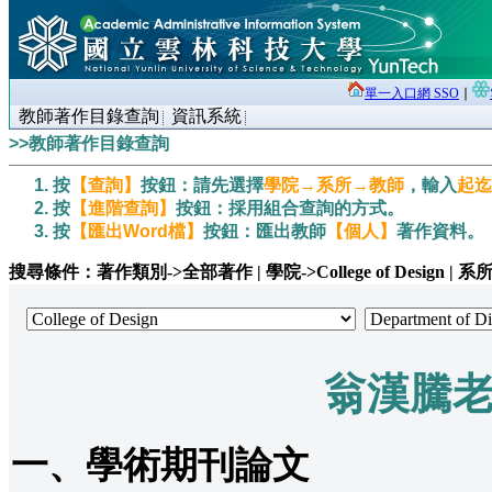
單一入口網 SSO
∣
教師著作目錄查詢
資訊系統
>>教師著作目錄查詢
按
【查詢】
按鈕：請先選擇
學院→系所→教師
，輸入
起迄
按
【進階查詢】
按鈕：採用組合查詢的方式。
按
【匯出Word檔】
按鈕：匯出教師
【個人】
著作資料。
搜尋條件：著作類別->全部著作 | 學院->College of Design | 系所->Dep
翁漢騰
一、學術期刊論文