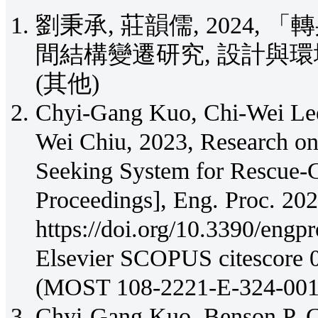
劉秉承, 莊韻儒, 2024
間結構變遷研究, 設計與環境學報
(其他)
Chyi-Gang Kuo, Chi-Wei Le
Wei Chiu, 2023, Research on
Seeking System for Rescue-G
Proceedings], Eng. Proc. 202
https://doi.org/10.3390/eng
Elsevier SCOPUS citescore 
(MOST 108-2221-E-324
Chyi-Gang Kuo, Benson P. 