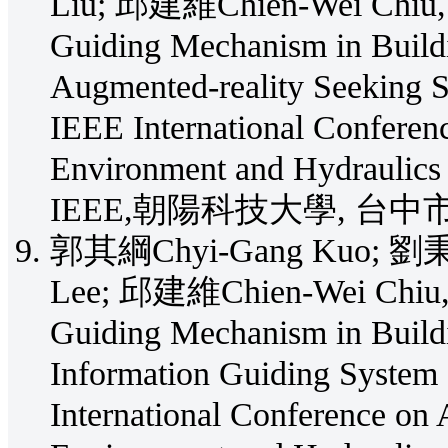
Liu; 邱建維Chien-Wei Chiu, 2
Guiding Mechanism in Buildi
Augmented-reality Seeking S
IEEE International Conferenc
Environment and Hydraulic
IEEE,朝陽科技大學, 台中市
郭其綱Chyi-Gang Kuo; 劉秉承
Lee; 邱建維Chien-Wei Chiu, 2
Guiding Mechanism in Buildi
Information Guiding System 
International Conference on 