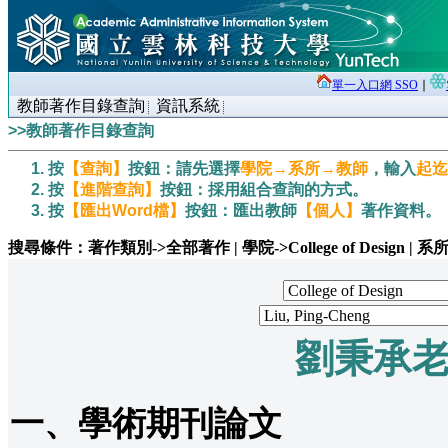
單一入口網 SSO
∣
教師著作目錄查詢
資訊系統
>>教師著作目錄查詢
按
【查詢】
按鈕：請先選擇
學院→系所→教師
，輸入
起迄
按
【進階查詢】
按鈕：採用組合查詢的方式。
按
【匯出Word檔】
按鈕：匯出教師
【個人】
著作資料。
搜尋條件：著作類別->全部著作 | 學院->College of Design | 系所->Depa
劉秉承
一、學術期刊論文