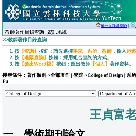
單一入口網 SSO
∣
教師著作目錄查詢
資訊系統
>>教師著作目錄查詢
按
【查詢】
按鈕：請先選擇
學院→系所→教師
，輸入
起迄
按
【進階查詢】
按鈕：採用組合查詢的方式。
按
【匯出Word檔】
按鈕：匯出教師
【個人】
著作資料。
搜尋條件：著作類別->全部著作 | 學院->College of Design | 系所->Depar
Fu
王貞富
一、學術期刊論文