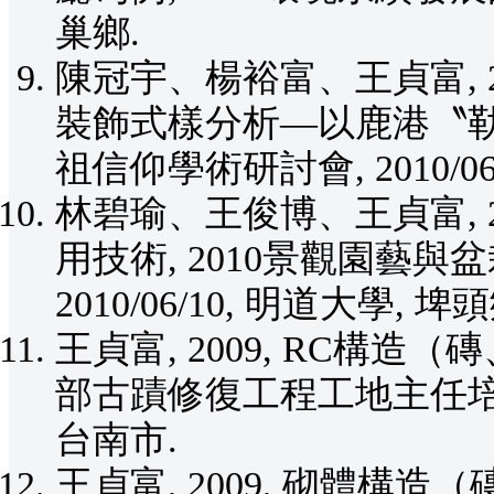
巢鄉.
陳冠宇、楊裕富、王貞富, 
裝飾式樣分析—以鹿港〝勒建
祖信仰學術研討會, 2010/06
林碧瑜、王俊博、王貞富, 
用技術, 2010景觀園藝
2010/06/10, 明道大學, 埤頭
王貞富, 2009, RC構
部古蹟修復工程工地主任培訓班論
台南市.
王貞富, 2009, 砌體構