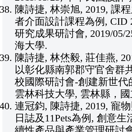
陳詩捷, 林崇旭, 2019,
者介面設計課程為例, CID
研究成果研討會, 2019/05
海大學.
陳詩捷, 林烋毅, 莊佳燕, 
以彰化縣南郭郡守官舍群共創
校國際研討會-創建新世代的高教
雲林科技大學, 雲林縣，國
連冠鈞, 陳詩捷, 2019,
日誌及11Pets為例, 
續性產品與產業管理研討會, 2