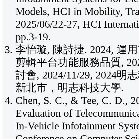
Models, HCI in Mobility, Tr
2025/06/22-27, HCI Internat
pp.3-19.
李怡璇, 陳詩捷, 2024, 
剪輯平台功能服務品質, 2
討會, 2024/11/29, 
新北市，明志科技大學.
Chen, S. C., & Tee, C. D., 2
Evaluation of Telecommunica
In-Vehicle Infotainment Syste
Conference on Computer Sci