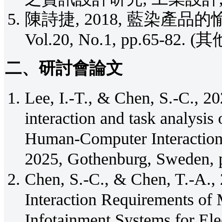
陳詩捷, 2018, 藍染產
Vol.20, No.1, pp.65-82. (其
二、研討會論文
Lee, I.-T., & Chen, S.-C., 20
interaction and task analysis o
Human-Computer Interaction,
2025, Gothenburg, Sweden, 
Chen, S.-C., & Chen, T.-A.,
Interaction Requirements of M
Infotainment Systems for Ele