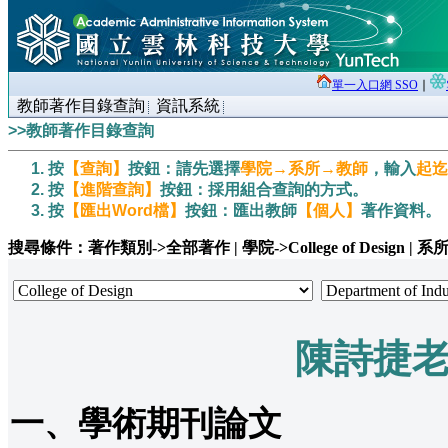
單一入口網 SSO
∣
教師著作目錄查詢
資訊系統
>>教師著作目錄查詢
按
【查詢】
按鈕：請先選擇
學院→系所→教師
，輸入
起迄
按
【進階查詢】
按鈕：採用組合查詢的方式。
按
【匯出Word檔】
按鈕：匯出教師
【個人】
著作資料。
搜尋條件：著作類別->全部著作 | 學院->College of Design | 系所->Depa
陳詩捷
一、學術期刊論文