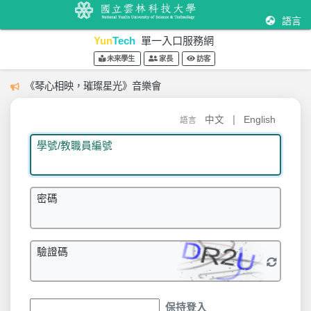
語言
Yun
Tech
單一入口服務網
未來學生
家長
訪客
《琴心相映，璀璨星光》音樂會
|
中文
English
語言
學號/教職員編號
密碼
驗證碼
保持登入