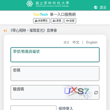
語言
Yun
Tech
單一入口服務網
未來學生
家長
訪客
《琴心相映，璀璨星光》音樂會
|
中文
English
語言
學號/教職員編號
密碼
驗證碼
保持登入