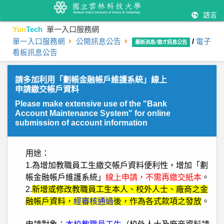
語言
Yun
Tech
單一入口服務網
單一入口服務網
公開訊息公告
/
電子
最新消息/徵才訊息公告
看板訊息公告
請多加利用「劃帳金融帳戶維護系統」線上
申請繳交帳戶資料
Please make extensive use of the "Bank
Account Maintenance System" for online
submission of account information
用途：
1.為
增加教職員工生繳交帳戶資料便利性，增加「劃
帳金融帳戶維護系統」
線上申請
，不需再繳交紙本
。
2.
新增或修改教職員工生本人、校外人士、廠商之金
融帳戶資料，
經審核通過
後，作為各式款項之發放
。