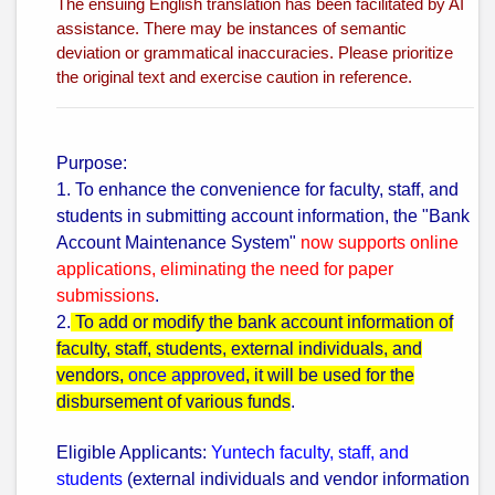
The ensuing English translation has been facilitated by AI
assistance. There may be instances of semantic
deviation or grammatical inaccuracies. Please prioritize
the original text and exercise caution in reference.
Purpose:
1. To
enhance the convenience for faculty, staff, and
students in submitting account information, the "Bank
Account Maintenance System"
now supports online
applications
, eliminating the need for paper
submissions
.
2.
To add or modify the bank account information of
faculty, staff, students, external individuals, and
vendors,
once approved
, it will be used for the
disbursement of various funds
.
Eligible Applicants:
Yuntech faculty, staff, and
students
(external individuals and vendor information