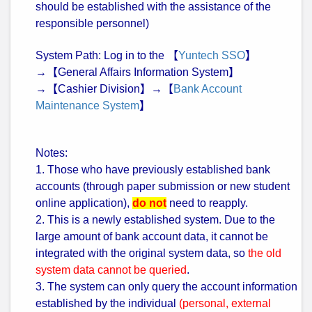
should be established with the assistance of the
responsible personnel)
System Path: Log in to the 【
Yuntech SSO
】
→【General Affairs Information System】
→
【
Cashier Division
】
→【
Bank Account
Maintenance System
】
Notes:
1. Those who have previously established bank
accounts (through paper submission or new student
online application),
do not
need to reapply.
2. This is a newly established system. Due to the
large amount of bank account data, it cannot be
integrated with the original system data, so
the old
system data cannot be queried
.
3. The system can only query the account information
established by the individual
(personal, external