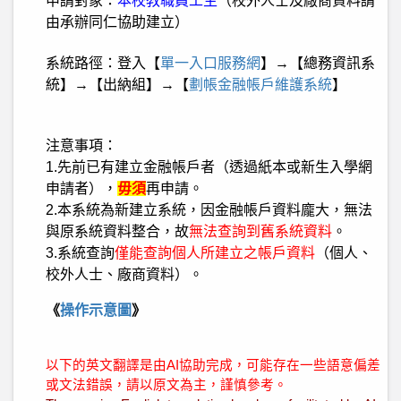
申請對象：
本校教職員工生
（校外人士及廠商資料請
由承辦同仁協助建立）
系統路徑：登入【
單一入口服務網
】→【總務資訊系
統】→
【
出納組
】
→【
劃帳金融帳戶維護系統
】
注意事項：
1.先前已有建立金融帳戶者（透過紙本或新生入學網
申請者），
毋須
再申請。
2.本系統為新建立系統，因金融帳戶資料龐大，無法
與原系統資料整合，故
無法查詢到舊系統資料
。
3.系統查詢
僅能查詢個人所建立之帳戶資料
（個人、
校外人士、廠商資料）。
《
操作示意圖
》
以下的英文翻譯是由AI協助完成，可能存在一些語意偏差
或文法錯誤，請以原文為主，謹慎參考。