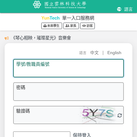
語言
Yun
Tech
單一入口服務網
未來學生
家長
訪客
《琴心相映，璀璨星光》音樂會
|
中文
English
語言
學號/教職員編號
密碼
驗證碼
保持登入