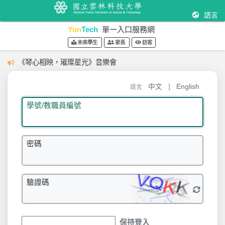
語言
Yun
Tech
單一入口服務網
未來學生
家長
訪客
《琴心相映，璀璨星光》音樂會
|
中文
English
語言
學號/教職員編號
密碼
驗證碼
保持登入