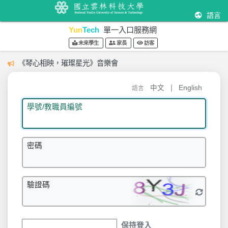
語言
Yun
Tech
單一入口服務網
未來學生
家長
訪客
《琴心相映，璀璨星光》音樂會
|
中文
English
語言
學號/教職員編號
密碼
驗證碼
保持登入