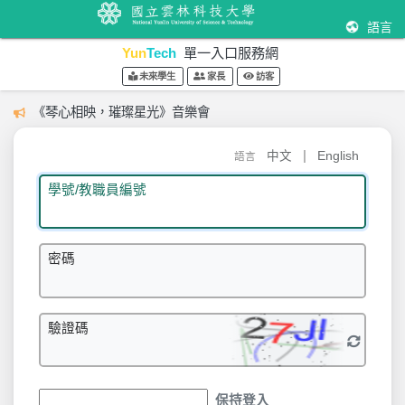
語言
Yun
Tech
單一入口服務網
未來學生
家長
訪客
《琴心相映，璀璨星光》音樂會
|
中文
English
語言
學號/教職員編號
密碼
驗證碼
保持登入