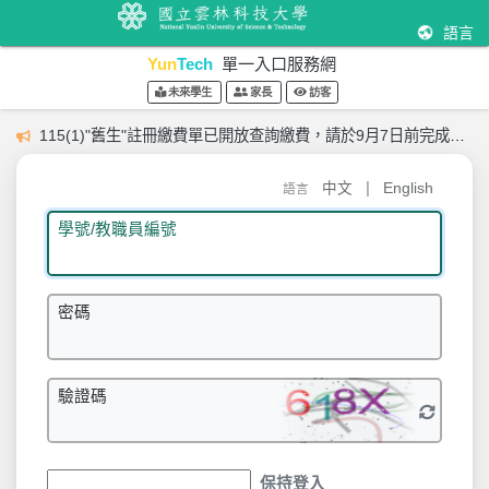
語言
Yun
Tech
單一入口服務網
未來學生
家長
訪客
115(1)"舊生"註冊繳費單已開放查詢繳費，請於9月7日前完成繳費
|
中文
English
語言
學號/教職員編號
密碼
驗證碼
保持登入