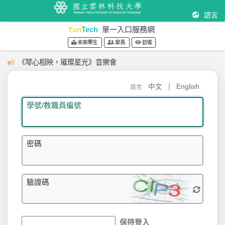
語言
Yun
Tech
單一入口服務網
未來學生
家長
訪客
《琴心相映，璀璨星光》音樂會
|
中文
English
語言
學號/教職員編號
密碼
驗證碼
保持登入