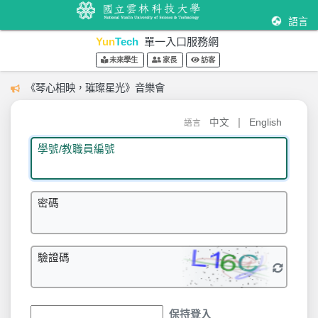
語言
Yun
Tech
單一入口服務網
未來學生
家長
訪客
《琴心相映，璀璨星光》音樂會
|
中文
English
語言
學號/教職員編號
密碼
驗證碼
保持登入