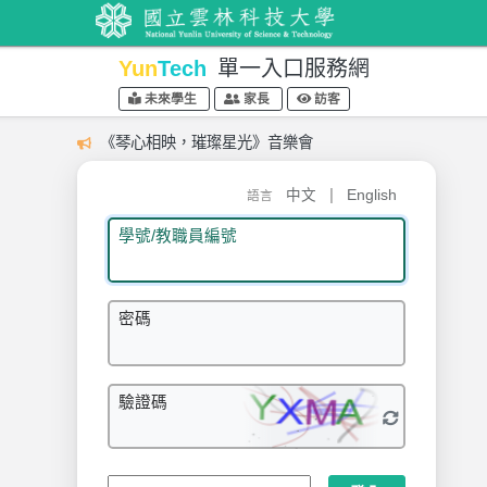
Yun
Tech
單一入口服務網
未來學生
家長
訪客
《琴心相映，璀璨星光》音樂會
|
中文
English
語言
學號/教職員編號
密碼
驗證碼