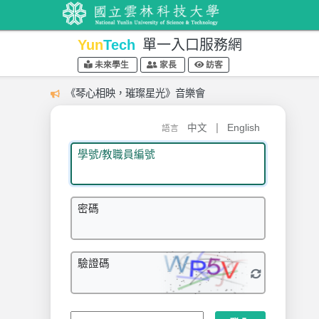
Yun
Tech
單一入口服務網
未來學生
家長
訪客
《琴心相映，璀璨星光》音樂會
|
中文
English
語言
學號/教職員編號
密碼
驗證碼