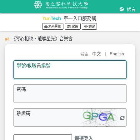
語言
Yun
Tech
單一入口服務網
未來學生
家長
訪客
《琴心相映，璀璨星光》音樂會
|
中文
English
語言
學號/教職員編號
密碼
驗證碼
保持登入