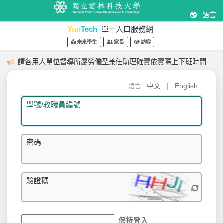
語言
Yun
Tech
單一入口服務網
未來學生
家長
訪客
請各用人單位督導所屬勞僱型兼任助理確實依實際上下班時間登載出勤紀錄。
|
中文
English
語言
學號/教職員編號
密碼
驗證碼
保持登入