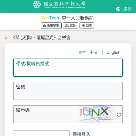
語言
Yun
Tech
單一入口服務網
未來學生
家長
訪客
《琴心相映，璀璨星光》音樂會
|
中文
English
語言
學號/教職員編號
密碼
驗證碼
保持登入