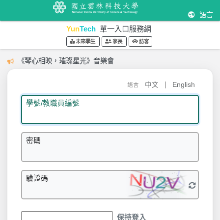
語言
Yun
Tech
單一入口服務網
未來學生
家長
訪客
《琴心相映，璀璨星光》音樂會
|
中文
English
語言
學號/教職員編號
密碼
驗證碼
保持登入