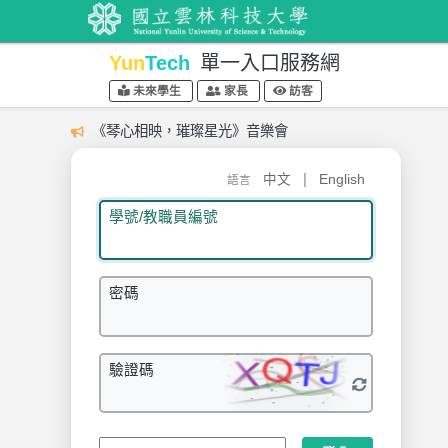
Yun
Tech
單一入口服務網
未來學生
家長
訪客
《琴心相映，璀璨星光》音樂會
|
中文
English
語言
學號/教職員編號
密碼
驗證碼