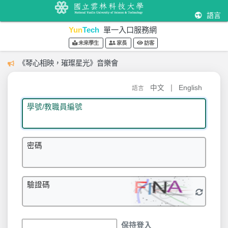
語言
Yun
Tech
單一入口服務網
未來學生
家長
訪客
《琴心相映，璀璨星光》音樂會
|
中文
English
語言
學號/教職員編號
密碼
驗證碼
保持登入