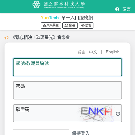
語言
Yun
Tech
單一入口服務網
未來學生
家長
訪客
《琴心相映，璀璨星光》音樂會
|
中文
English
語言
學號/教職員編號
密碼
驗證碼
保持登入