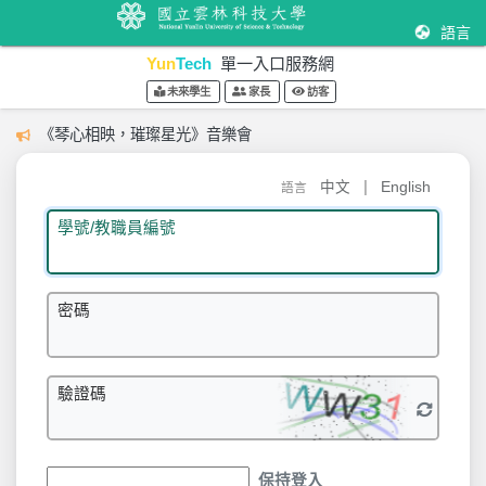
語言
Yun
Tech
單一入口服務網
未來學生
家長
訪客
《琴心相映，璀璨星光》音樂會
|
中文
English
語言
學號/教職員編號
密碼
驗證碼
保持登入