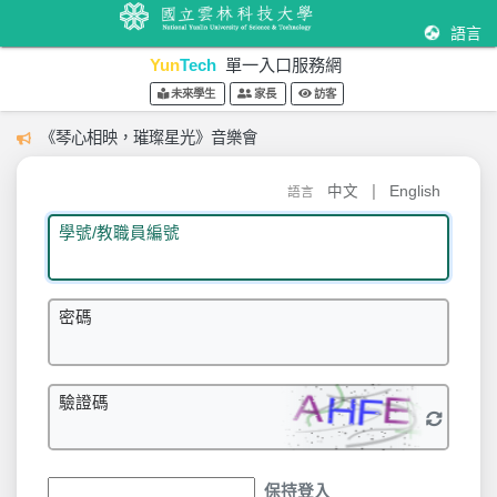
語言
Yun
Tech
單一入口服務網
未來學生
家長
訪客
《琴心相映，璀璨星光》音樂會
|
中文
English
語言
學號/教職員編號
密碼
驗證碼
保持登入