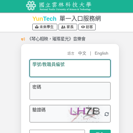
Yun
Tech
單一入口服務網
未來學生
家長
訪客
《琴心相映，璀璨星光》音樂會
|
中文
English
語言
學號/教職員編號
密碼
驗證碼