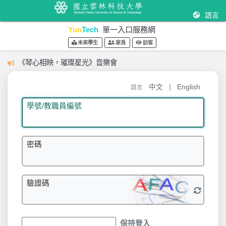
語言
Yun
Tech
單一入口服務網
未來學生
家長
訪客
《琴心相映，璀璨星光》音樂會
|
中文
English
語言
學號/教職員編號
密碼
驗證碼
保持登入