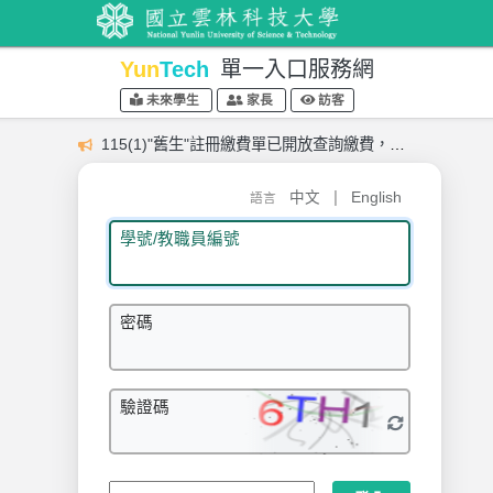
Yun
Tech
單一入口服務網
未來學生
家長
訪客
115(1)"舊生"註冊繳費單已開放查詢繳費，請於9月7日前完成繳費
|
中文
English
語言
學號/教職員編號
密碼
驗證碼