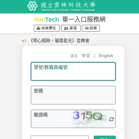
Yun
Tech
單一入口服務網
未來學生
家長
訪客
《琴心相映，璀璨星光》音樂會
|
中文
English
語言
學號/教職員編號
密碼
驗證碼