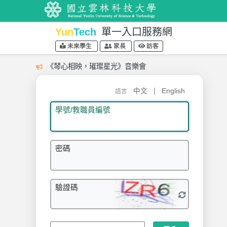
Yun
Tech
單一入口服務網
未來學生
家長
訪客
《琴心相映，璀璨星光》音樂會
|
中文
English
語言
學號/教職員編號
密碼
驗證碼