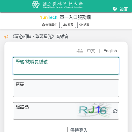
語言
Yun
Tech
單一入口服務網
未來學生
家長
訪客
《琴心相映，璀璨星光》音樂會
|
中文
English
語言
學號/教職員編號
密碼
驗證碼
保持登入