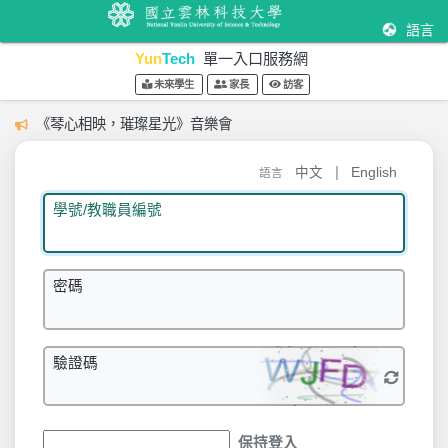
語言
Yun
Tech
單一入口服務網
未來學生
家長
訪客
《琴心相映，璀璨星光》音樂會
|
中文
English
語言
學號/教職員編號
密碼
驗證碼
保持登入