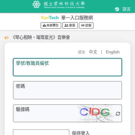
語言
Yun
Tech
單一入口服務網
未來學生
家長
訪客
《琴心相映，璀璨星光》音樂會
|
中文
English
語言
學號/教職員編號
密碼
驗證碼
保持登入