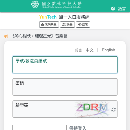
語言
Yun
Tech
單一入口服務網
未來學生
家長
訪客
《琴心相映，璀璨星光》音樂會
|
中文
English
語言
學號/教職員編號
密碼
驗證碼
保持登入