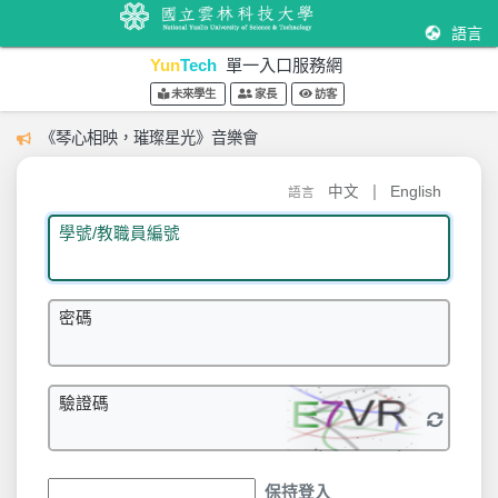
語言
Yun
Tech
單一入口服務網
未來學生
家長
訪客
《琴心相映，璀璨星光》音樂會
|
中文
English
語言
學號/教職員編號
密碼
驗證碼
保持登入