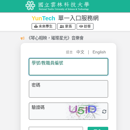
Yun
Tech
單一入口服務網
未來學生
家長
訪客
《琴心相映，璀璨星光》音樂會
|
中文
English
語言
學號/教職員編號
密碼
驗證碼